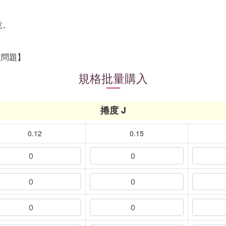
。
意。
沒問題】
規格批量購入
捲度 J
0.12
0.15