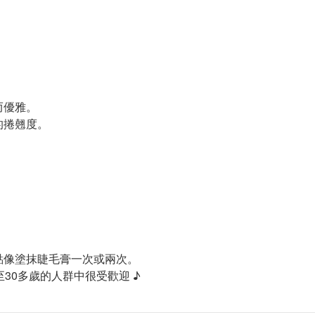
而優雅。
的捲翹度。
點像塗抹睫毛膏一次或兩次。
30多歲的人群中很受歡迎 ♪