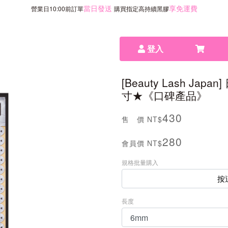
當日發送
享免運費
營業日10:00前訂單
購買指定高持續黑膠
登入
[Beauty Lash Jap
寸★《口碑產品》
430
售 價
NT$
280
會員價
NT$
規格批量購入
按
長度