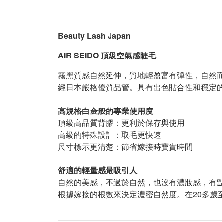
Foula空氣感睫毛 Foula空氣感 Foula Store
Beauty Lash Japan
AIR SEIDO 頂級空氣感睫毛
霧黑質感自然延伸，質地輕盈富有彈性，自然
經日本嚴格優質品管。具有出色貼合性和穩定
高規格白金般的專業使用度
頂級高品質背膠：更利於保存與使用
高級的特殊設計：取毛更快速
尺寸標示更清楚：節省嫁接時寶貴時間
舒適的輕量感最吸引人
自然的美感，不過於自然，也沒有濃妝感，有
根據嫁接的根數來決定濃密自然度。在20多歲至