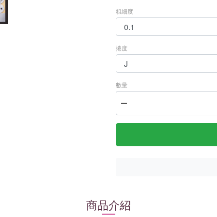
粗細度
捲度
數量
商品介紹