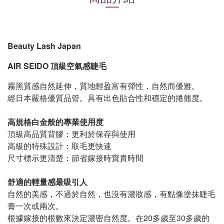
Foula空氣感睫毛 Foula空氣感 Foula Store
Beauty Lash Japan
AIR SEIDO 頂級空氣感睫毛
霧黑質感自然延伸，質地輕盈富有彈性，自然而優雅。
經日本嚴格優質品管。具有出色貼合性和穩定的捲翹度。
高規格白金般的專業使用度
頂級高品質背膠：更利於保存與使用
高級的特殊設計：取毛更快速
尺寸標示更清楚：節省嫁接時寶貴時間
舒適的輕量感最吸引人
自然的美感，不過於自然，也沒有濃妝感，有點像塗抹睫毛
膏一次或兩次。
根據嫁接的根數來決定濃密自然度。在20多歲至30多歲的