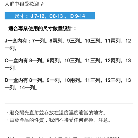
人群中很受歡迎 ♪
尺寸： J 7-12。C8-13 。 D 9-14
適合專業使用的尺寸數量設計：
J一盒內有：7一列。8兩列。9三列。10三列。11兩列。12
一列。
C一盒內有 8一列。9兩列。10三列。11三列。12兩列。13
一列。
D一盒內有 8一列。9一列。10兩列。11三列。12三列。13
一列。14一列。
・避免陽光直射並存放在溫度濕度適當的地方。
・由於產品的性質，我們不接受任何退換。注意。